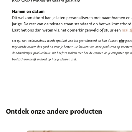
bord wordt
zonder
standaard geleverd.
Namen en datum
Dit welkomstbord kan je laten personaliseren met naam/namen en d
jarige. De rest van de teksten staan standaard op het welkomstbord.
Laat het ons dan weten via het opmerkingenveld of stuur een
mailt
niet
Let op: Het welkomstbord wordt speciaal voor jou geproduceerd en kan daarom
geret
ingevoerde keuzes dus goed na voor je bestelt. De kleuren van onze producten op Koester
daadwerkelijke productkleur. Dit heeft te maken met hoe de kleuren op je computer zijn i
beeldscherm heeft invloed op hoe je kleuren ziet.
Ontdek onze andere producten