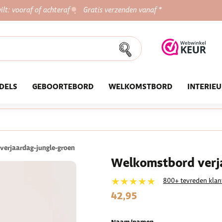
ilt: vooraf of achteraf
Gratis verzenden vanaf *
DELS
GEBOORTEBORD
WELKOMSTBORD
INTERIE
verjaardag-jungle-groen
Welkomstbord verja
★★★★★
800+ tevreden klan
42,95