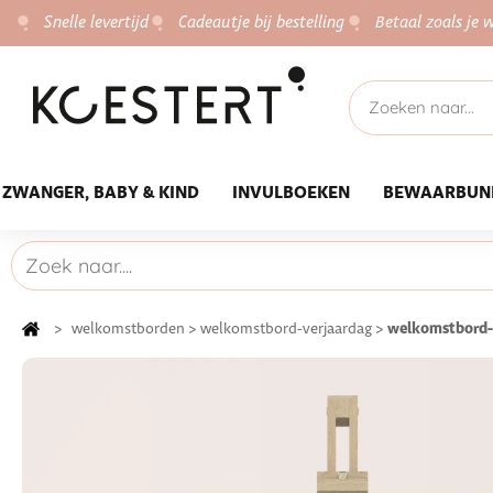
Snelle levertijd
Cadeautje bij bestelling
Betaal zoals je w
ZWANGER, BABY & KIND
INVULBOEKEN
BEWAARBUN
welkomstbord-
>
welkomstborden
>
welkomstbord-verjaardag
>