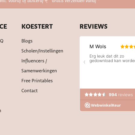
wilt: vooraf of achteraf
Gratis verzenden vanaf *
CE
KOESTERT
REVIEWS
AQ
Blogs
Scholen/instellingen
Influencers /
Samenwerkingen
Free Printables
Contact
n