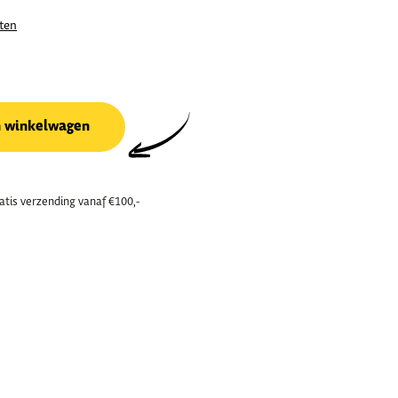
ten
n winkelwagen
atis verzending vanaf €100,-