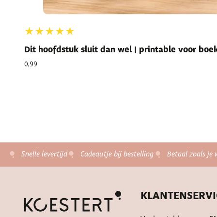
★★★★★
Dit hoofdstuk sluit dan wel | printable voor bo
0,99
Snelle levertijd
Cadeautje bij bestelling
Betaal zoals je 
KLANTENSERVI