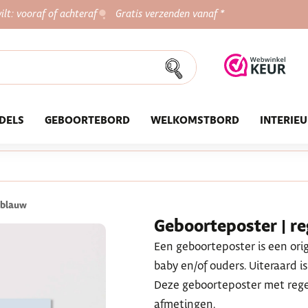
ilt: vooraf of achteraf
Gratis verzenden vanaf *
DELS
GEBOORTEBORD
WELKOMSTBORD
INTERIE
-blauw
Geboorteposter | r
Een geboorteposter is een ori
baby en/of ouders. Uiteraard is
Deze geboorteposter met regen
afmetingen.