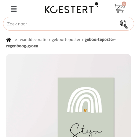
0
geboorteposter-
>
wanddecoratie
>
geboorteposter
>
regenboog-groen