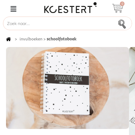
0
schoolfotoboek
>
invulboeken
>