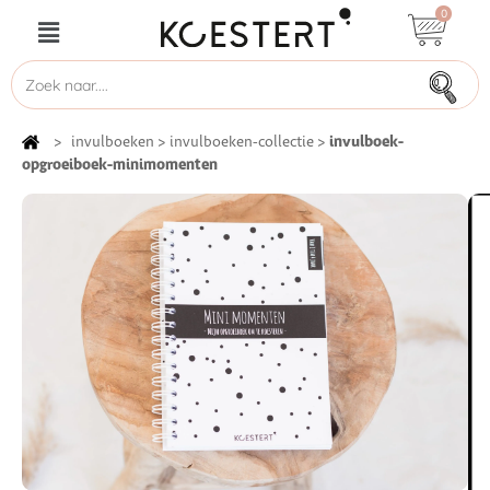
0
invulboek-
>
invulboeken
>
invulboeken-collectie
>
opgroeiboek-minimomenten