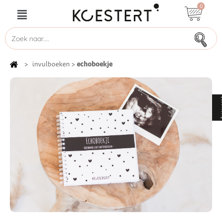
0
echoboekje
>
invulboeken
>