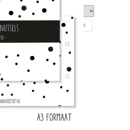
el?
s
€ 6,95
n winkelwagen
atis verzending vanaf €100,-