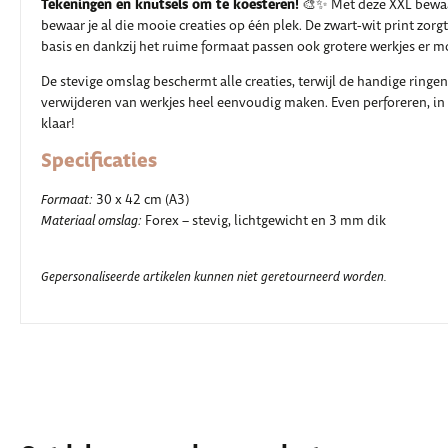
Tekeningen en knutsels om te koesteren!
🎨✨ Met deze XXL bewa
bewaar je al die mooie creaties op één plek. De zwart-wit print zorg
basis en dankzij het ruime formaat passen ook grotere werkjes er mo
De stevige omslag beschermt alle creaties, terwijl de handige ringe
verwijderen van werkjes heel eenvoudig maken. Even perforeren, in
klaar!
Specificaties
Formaat:
30 x 42 cm (A3)
Materiaal omslag:
Forex – stevig, lichtgewicht en 3 mm dik
Gepersonaliseerde artikelen kunnen niet geretourneerd worden.