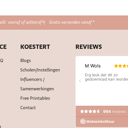
wilt: vooraf of achteraf
Gratis verzenden vanaf *
CE
KOESTERT
REVIEWS
AQ
Blogs
Scholen/instellingen
Influencers /
Samenwerkingen
Free Printables
Contact
n