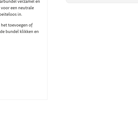
arbundel verzamel en
t voor een neutrale
eiteloos in.
n het toevoegen of
 de bundel klikken en