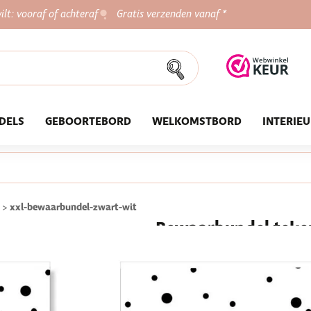
ilt: vooraf of achteraf
Gratis verzenden vanaf *
DELS
GEBOORTEBORD
WELKOMSTBORD
INTERIE
xxl-bewaarbundel-zwart-wit
>
Bewaarbundel tekeni
★★★★★
800+ tevreden klan
22,95