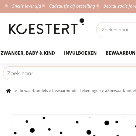
Snelle levertijd
Cadeautje bij bestelling
Betaal zoals je w
ZWANGER, BABY & KIND
INVULBOEKEN
BEWAARBUN
>
bewaarbundels
>
bewaarbundel-tekeningen
>
a3bewaarbundel