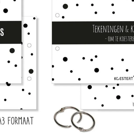
Naam/namen op deze bewaarbund
Schoolposter met rekentafel
Snelste levertijd: 1-2 werkdagen
Toevoegen aa
Altijd iets leuks bij je bestelling!
Gr