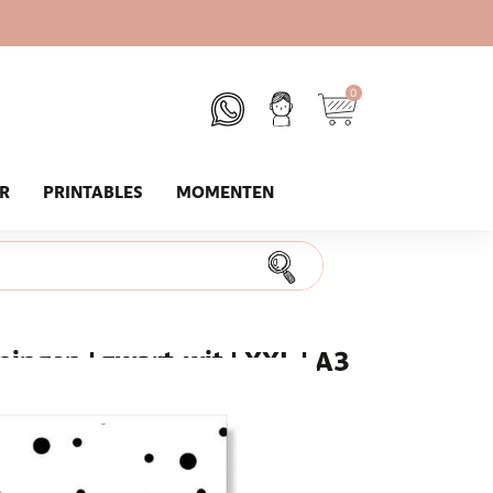
0
UR
PRINTABLES
MOMENTEN
ngen | zwart-wit | XXL | A3
ten