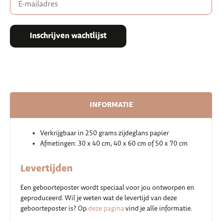
your
email
address
to
Inschrijven wachtlijst
join
the
waitlist
for
this
product
INFORMATIE
Verkrijgbaar in 250 grams zijdeglans papier
Afmetingen: 30 x 40 cm, 40 x 60 cm of 50 x 70 cm
Levertijden
Een geboorteposter wordt speciaal voor jou ontworpen en
geproduceerd. Wil je weten wat de levertijd van deze
geboorteposter is? Op
deze pagina
vind je alle informatie.