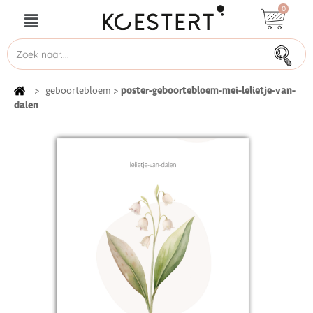
0
poster-geboortebloem-mei-lelietje-van-
>
geboortebloem
>
dalen