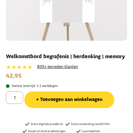
Welkomstbord begrafenis | herdenking | memory
★★★★★
800+ tevreden klanten
42,95
Snelste levertijd: 1-2 werkdagen
Toevoegen aan winkelwagen
Gratis digitale proefdruk
Gratis verzending vanaf €100,-
Keuze uit diverse afmetingen
Luxe kwaliteit