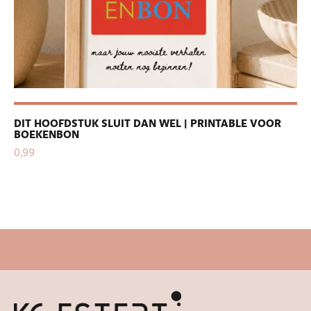
DIT HOOFDSTUK SLUIT DAN WEL | PRINTABLE VOOR
PE
BOEKENBON
| 
0,99
0,
Snelle levertijd