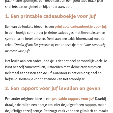
paar kleine spulletjes, een lieve tekst en een goed idee maak je al
snel iets dat origineel en bijzonder aanvoelt.
1. Een printable cadeauboekje voor juf
printable cadeauboekje voor juf
Een van de leukste ideeën is een
.
In zo’n boekje combineer je kleine cadeautjes met lieve teksten en
symbolische betekenissen. Denk aan een zakje bloemzaad met de
tekst
“Omdat jij ons liet groeien”
of een theezakje met
“Voor een rustig
moment voor juf”
.
Het leuke aan een cadeauboekje is dat het heel persoonlijk voelt. Je
kunt het zelf samenstellen, uitbreiden met kleine cadeautjes en
helemaal aanpassen aan de juf. Daardoor is het een origineel en
liefdevol bedankje voor het einde van het schooljaar.
2. Een rapport voor juf invullen en geven
printable rapport voor juf
Een ander origineel idee is een
.
Daarbij
draai je de rollen een beetje om: niet de juf geeft een rapport, maar
de juf krijgt er zelf eentje. Dat zorgt vaak voor een glimlach én maakt