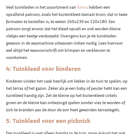
Veel tuinkleden in het assortiment van
Xenos
hebben een
opvallend patroon, zoals het buitenkleed damast bruin, dat in twee
formaten te bestellen is, te weten 160×230 en 120×180. Een
patroon zorgt ervoor dat het kleed opvalt en ook worden kleine
vlekjes een beetje verdoezeld. Overigens kun je de tuinkleden
gewoon in de wasmachine uitwassen indien nodig. Lees hiervoor
wel altijd het wasvoorschrift om krimpen en verkleuren te
voorkomen.
4: Tuinkleed voor kinderen
Kinderen vinden het vaak heerlijk om lekker in de tuin te spelen, op
het terras of het gazon. Zeker als je een baby of peuter hebt kan een
tuinkleed handig zijn. Zet de kleine op het buitenkleed cirkels
groen en de kleine kan onbezorgd spelen zonder vies te worden of
zich te branden aan de door de zon heet geworden terrastegels.
5: Tuinkleed voor een picknick
Een tuinkleed is niet alleen handig in de tuin, maar je kunt het ook