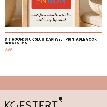
DIT HOOFDSTUK SLUIT DAN WEL | PRINTABLE VOOR
PE
BOEKENBON
| 
0,99
0,
Snelle levertijd