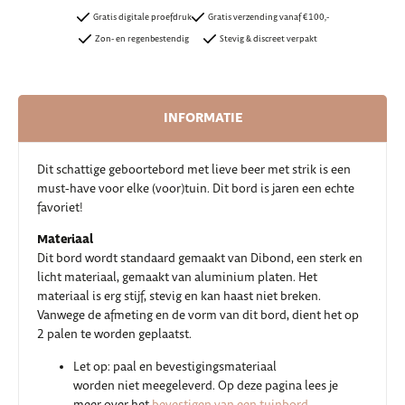
Gratis digitale proefdruk
Gratis verzending vanaf €100,-
Zon- en regenbestendig
Stevig & discreet verpakt
INFORMATIE
Dit schattige geboortebord met lieve beer met strik is een
must-have voor elke (voor)tuin. Dit bord is jaren een echte
favoriet!
Materiaal
Dit bord wordt standaard gemaakt van Dibond, een sterk en
licht materiaal, gemaakt van aluminium platen. Het
materiaal is erg stijf, stevig en kan haast niet breken.
Vanwege de afmeting en de vorm van dit bord, dient het op
2 palen te worden geplaatst.
Let op: paal en bevestigingsmateriaal
worden niet meegeleverd. Op deze pagina lees je
meer over het
bevestigen van een tuinbord
.