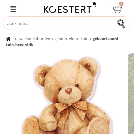
0
geboortebord-
>
welkomstborden
>
geboortebord-tuin
>
tuin-beer-strik