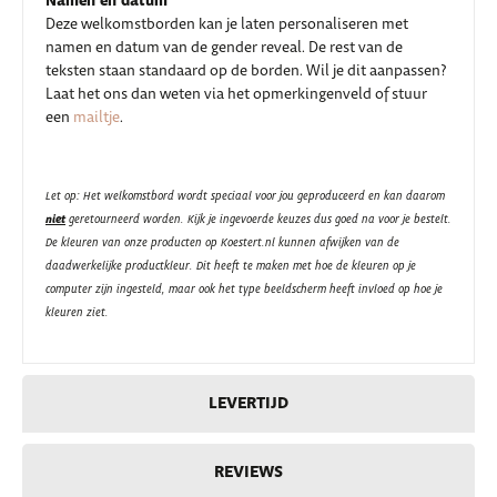
Namen en datum
Deze welkomstborden kan je laten personaliseren met
namen en datum van de gender reveal. De rest van de
teksten staan standaard op de borden. Wil je dit aanpassen?
Laat het ons dan weten via het opmerkingenveld of stuur
een
mailtje
.
Let op: Het welkomstbord wordt speciaal voor jou geproduceerd en kan daarom
niet
geretourneerd worden. Kijk je ingevoerde keuzes dus goed na voor je bestelt.
De kleuren van onze producten op Koestert.nl kunnen afwijken van de
daadwerkelijke productkleur. Dit heeft te maken met hoe de kleuren op je
computer zijn ingesteld, maar ook het type beeldscherm heeft invloed op hoe je
kleuren ziet.
LEVERTIJD
REVIEWS