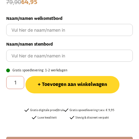
64,95
79,90
Naam/namen welkomstbord
Naam/namen stembord
Gratis spoedlevering: 1-2 werkdagen
Toevoegen aan winkelwagen
Gratis digitale proefdruk
Gratis spoedlevering t.w.v. € 9,95
Luxe kwaliteit
Stevig & discreet verpakt