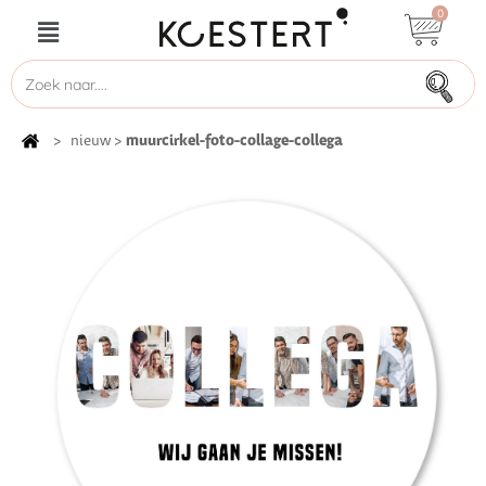
0
muurcirkel-foto-collage-collega
>
nieuw
>