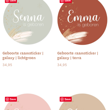
Save
Save
Geboorte raamsticker |
Geboorte raamsticker |
galaxy | lichtgroen
galaxy | terra
34,95
34,95
Select options
Select options
Save
Save