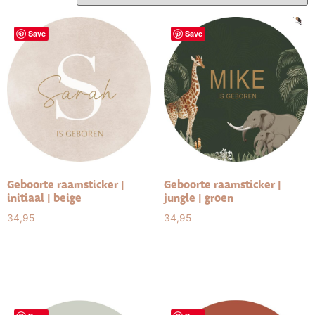
Save
Save
Geboorte raamsticker |
Geboorte raamsticker |
initiaal | beige
jungle | groen
34,95
34,95
Select options
Select options