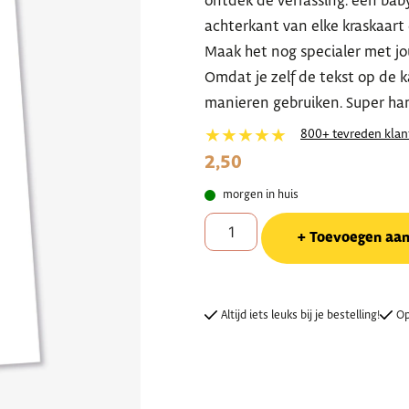
ontdek de verrassing: een baby
achterkant van elke kraskaart 
Maak het nog specialer met j
Omdat je zelf de tekst op de ka
manieren gebruiken. Super ha
★★★★★
800+ tevreden klan
2,50
morgen in huis
Toevoegen aa
Altijd iets leuks bij je bestelling!
Op