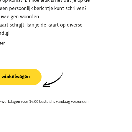
 op komst! En hoe leuk is het dat je op de
een persoonlijk berichtje kunt schrijven?
ouw eigen woorden.
art schrijft, kan je de kaart op diverse
ndig!
ten
n winkelwagen
 werkdagen voor 14:00 besteld is vandaag verzonden