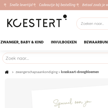
Snelle levertijd
Cadeautje bij bestelling
Betaal zoals je w
ZWANGER, BABY & KIND
INVULBOEKEN
BEWAARBUN
kraskaart-droogbloemen
>
zwangerschapsaankondiging
>