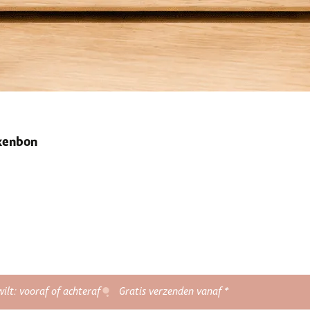
ekenbon
wilt: vooraf of achteraf
Gratis verzenden vanaf *