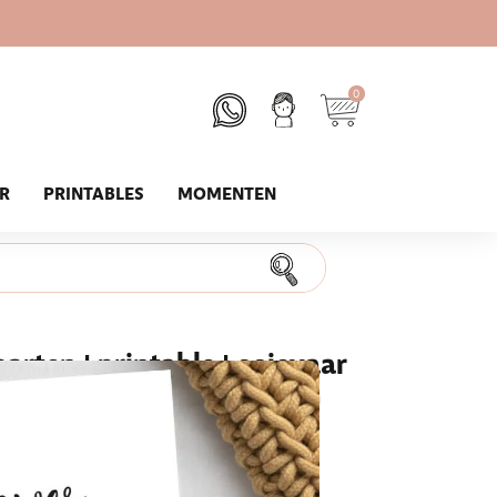
0
UR
PRINTABLES
MOMENTEN
rten | printable | ooievaar
dens de babyshower! Laat alle gasten een
invullen.
ten