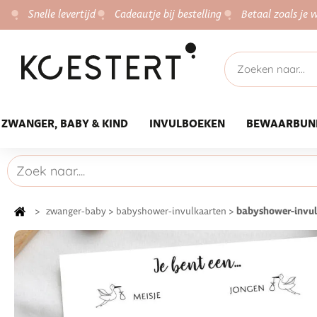
Snelle levertijd
Cadeautje bij bestelling
Betaal zoals je w
ZWANGER, BABY & KIND
INVULBOEKEN
BEWAARBUN
babyshower-invul
>
zwanger-baby
>
babyshower-invulkaarten
>