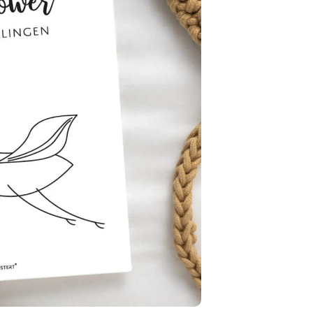
n winkelwagen
ar