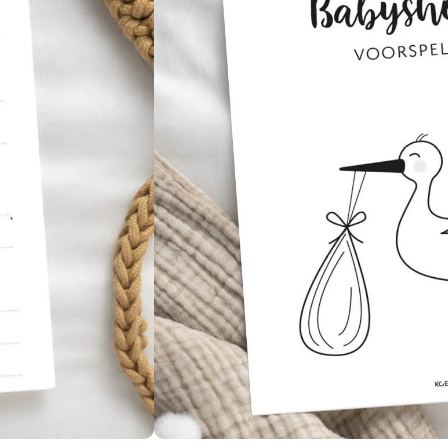
2,95
Binnen 5 minuten in je mailbox
Toevoegen aa
Printen & klaar ben je!
Herbruikba