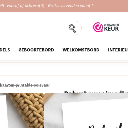
ilt: vooraf of achteraf
Gratis verzenden vanaf *
DELS
GEBOORTEBORD
WELKOMSTBORD
INTERIE
kaarten-printable-ooievaar
Babyshower invulkaa
Een super leuke activiteit tij
kaart met baby voorspellingen 
★★★★★
800+ tevreden klan