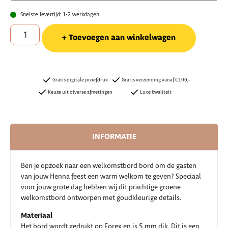
Snelste levertijd: 1-2 werkdagen
Toevoegen aan winkelwagen
Gratis digitale proefdruk
Gratis verzending vanaf €100,-
Keuze uit diverse afmetingen
Luxe kwaliteit
INFORMATIE
Ben je opzoek naar een welkomstbord bord om de gasten
van jouw Henna feest een warm welkom te geven? Speciaal
voor jouw grote dag hebben wij dit prachtige groene
welkomstbord ontworpen met goudkleurige details.
Materiaal
Het bord wordt gedrukt op Forex en is 5 mm dik. Dit is een