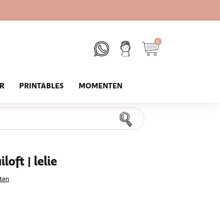
0
UR
PRINTABLES
MOMENTEN
oft | lelie
ten