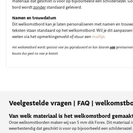
materiaal dat geschikt is voor op bijvoorbeeld een schildersezel. G
bord wordt
zonder
standaard geleverd.
Namen en trouwdatum
Dit welkomstbord kan je laten personaliseren met namen en trouwd
teksten staan standaard op het welkomstbord. Wil je dit aanpassen
weten via het opmerkingenveld of stuur een
mailtje
.
niet
Het welkomstbord wordt speciaal voor jou geproduceerd en kan daarom
geretourneer
keuzes dus goed na voor je bestelt.
Veelgestelde vragen | FAQ | welkomstbo
Van welk materiaal is het welkomstbord gemaak
Onze welkomstborden maken wij van 5 mm dik Forex. Dit materiaal is
weerbestendig dat geschikt is voor op bijvoorbeeld een schildersezel.