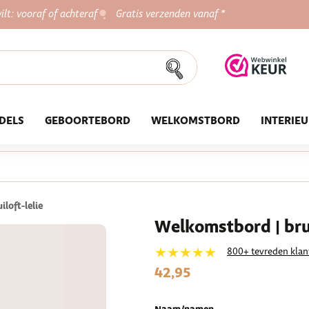
ilt: vooraf of achteraf
Gratis verzenden vanaf *
DELS
GEBOORTEBORD
WELKOMSTBORD
INTERIE
loft-lelie
Welkomstbord | bruil
★★★★★
800+ tevreden klan
42,95