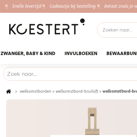
Snelle levertijd
Cadeautje bij bestelling
Betaal zoals je w
ZWANGER, BABY & KIND
INVULBOEKEN
BEWAARBUN
welkomstbord-brui
>
welkomstborden
>
welkomstbord-bruiloft
>