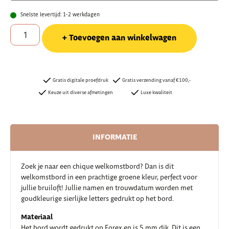
Snelste levertijd: 1-2 werkdagen
Toevoegen aan winkelwagen
Gratis digitale proefdruk
Gratis verzending vanaf €100,-
Keuze uit diverse afmetingen
Luxe kwaliteit
INFORMATIE
Zoek je naar een chique welkomstbord? Dan is dit
welkomstbord in een prachtige groene kleur, perfect voor
jullie bruiloft! Jullie namen en trouwdatum worden met
goudkleurige sierlijke letters gedrukt op het bord.
Materiaal
Het bord wordt gedrukt op Forex en is 5 mm dik. Dit is een