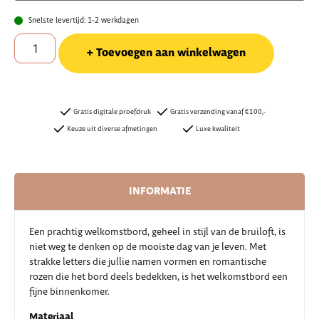
Snelste levertijd: 1-2 werkdagen
Toevoegen aan winkelwagen
Gratis digitale proefdruk
Gratis verzending vanaf €100,-
Keuze uit diverse afmetingen
Luxe kwaliteit
INFORMATIE
Een prachtig welkomstbord, geheel in stijl van de bruiloft, is
niet weg te denken op de mooiste dag van je leven. Met
strakke letters die jullie namen vormen en romantische
rozen die het bord deels bedekken, is het welkomstbord een
fijne binnenkomer.
Materiaal