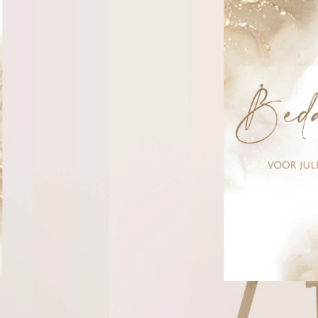
Naam/namen
Formaat
Snelste levertijd: 1-2 werkdagen
Toevoegen aa
Gratis digitale proefdruk
Grat
Keuze uit diverse afmetingen
Luxe