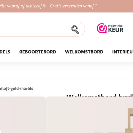
ilt: vooraf of achteraf
Gratis verzenden vanaf *
DELS
GEBOORTEBORD
WELKOMSTBORD
INTERIE
iloft-gold-marble
Welkomstbord bruil
★★★★★
800+ tevreden klan
42,95