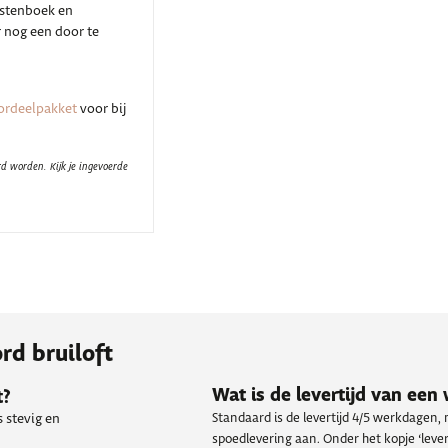
gastenboek en
r nog een door te
ordeelpakket
voor bij
d worden. Kijk je ingevoerde
rd bruiloft
Wat is de levertijd van ee
t?
Standaard is de levertijd 4/5 werkdagen,
 stevig en
spoedlevering aan. Onder het kopje ‘levert