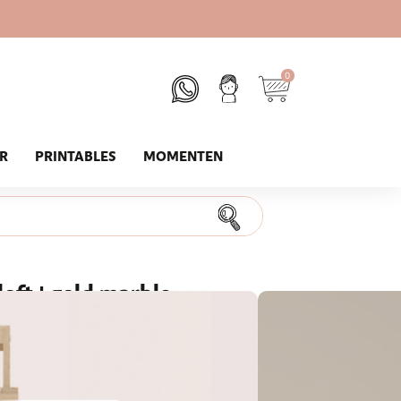
0
UR
PRINTABLES
MOMENTEN
oft | gold marble
ten