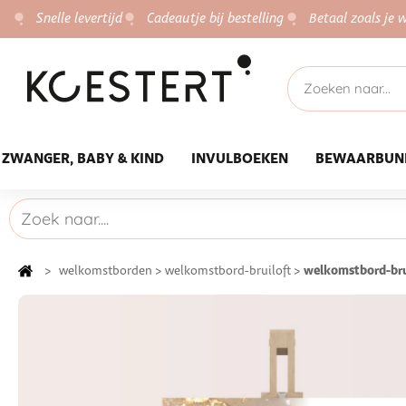
Snelle levertijd
Cadeautje bij bestelling
Betaal zoals je w
ZWANGER, BABY & KIND
INVULBOEKEN
BEWAARBUN
welkomstbord-bru
>
welkomstborden
>
welkomstbord-bruiloft
>