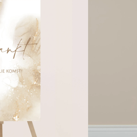
n winkelwagen
is verzending vanaf €100,-
 kwaliteit