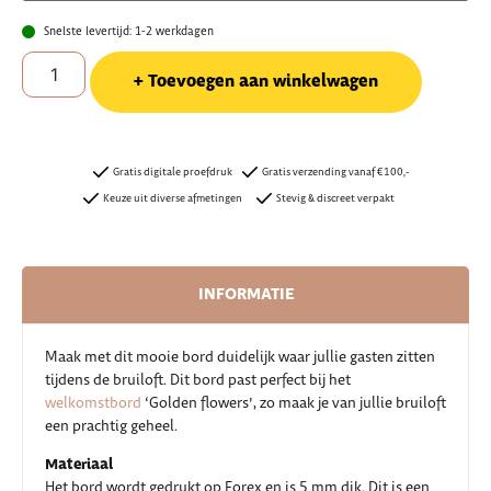
Snelste levertijd: 1-2 werkdagen
Toevoegen aan winkelwagen
Gratis digitale proefdruk
Gratis verzending vanaf €100,-
Keuze uit diverse afmetingen
Stevig & discreet verpakt
INFORMATIE
Maak met dit mooie bord duidelijk waar jullie gasten zitten
tijdens de bruiloft. Dit bord past perfect bij het
welkomstbord
‘Golden flowers’, zo maak je van jullie bruiloft
een prachtig geheel.
Materiaal
Het bord wordt gedrukt op Forex en is 5 mm dik. Dit is een