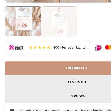
★★★★★
800+ tevreden klanten
INFORMATIE
LEVERTIJD
REVIEWS
Bij het organiseren van een gender reveal party is naast het bedenk