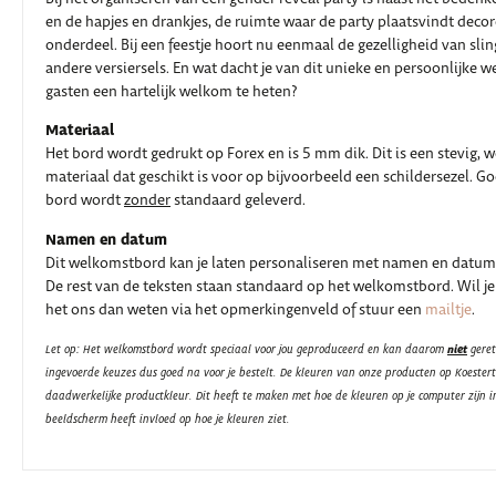
en de hapjes en drankjes, de ruimte waar de party plaatsvindt decor
onderdeel. Bij een feestje hoort nu eenmaal de gezelligheid van sli
andere versiersels. En wat dacht je van dit unieke en persoonlijke
gasten een hartelijk welkom te heten?
Materiaal
Het bord wordt gedrukt op Forex en is 5 mm dik. Dit is een stevig, 
materiaal dat geschikt is voor op bijvoorbeeld een schildersezel. G
bord wordt
zonder
standaard geleverd.
Namen en datum
Dit welkomstbord kan je laten personaliseren met namen en datum
De rest van de teksten staan standaard op het welkomstbord. Wil je
het ons dan weten via het opmerkingenveld of stuur een
mailtje
.
niet
Let op: Het welkomstbord wordt speciaal voor jou geproduceerd en kan daarom
geret
ingevoerde keuzes dus goed na voor je bestelt. De kleuren van onze producten op Koester
daadwerkelijke productkleur. Dit heeft te maken met hoe de kleuren op je computer zijn i
beeldscherm heeft invloed op hoe je kleuren ziet.