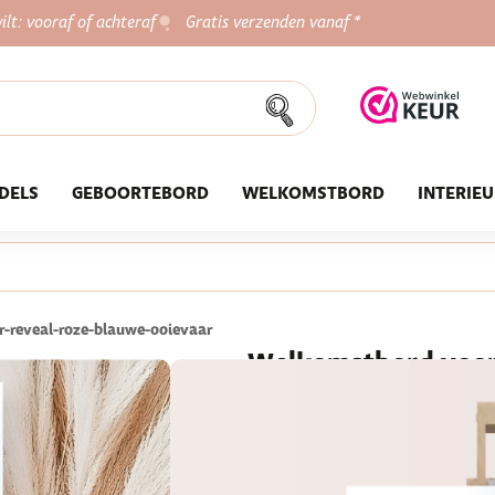
ilt: vooraf of achteraf
Gratis verzenden vanaf *
DELS
GEBOORTEBORD
WELKOMSTBORD
INTERIE
-reveal-roze-blauwe-ooievaar
Welkomstbord voor 
blauwe ooievaar
★★★★★
800+ tevreden klan
€ 42,95