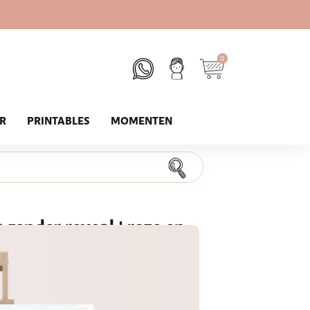
0
UR
PRINTABLES
MOMENTEN
gender reveal | roze en
ten