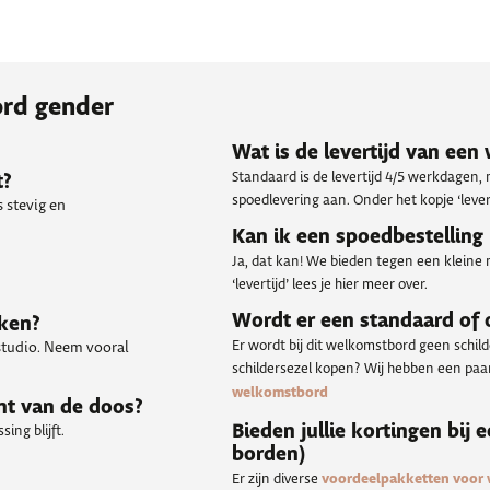
ord gender
Wat is de levertijd van ee
Standaard is de levertijd 4/5 werkdagen,
t?
spoedlevering aan. Onder het kopje ‘levert
 stevig en
Kan ik een spoedbestelling
Ja, dat kan! We bieden tegen een kleine 
‘levertijd’ lees je hier meer over.
Wordt er een standaard of
kken?
Er wordt bij dit welkomstbord geen schil
 studio. Neem vooral
schildersezel kopen? Wij hebben een paar 
welkomstbord
nt van de doos?
Bieden jullie kortingen bij 
ing blijft.
borden)
Er zijn diverse
voordeelpakketten voor