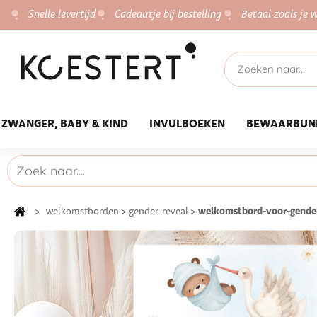
Snelle levertijd
Cadeautje bij bestelling
Betaal zoals je w
ZWANGER, BABY & KIND
INVULBOEKEN
BEWAARBUN
welkomstbord-voor-gender
>
welkomstborden
>
gender-reveal
>