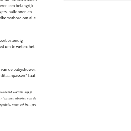
eren een belangrijk
ngers, ballonnen en
 welkomstbord om alle
weerbestendig
oed om te weten: het
 van de babyshower.
 dit aanpassen? Laat
ourneerd worden. Kijk je
t.nl kunnen afwijken van de
ngesteld, maar ook het type