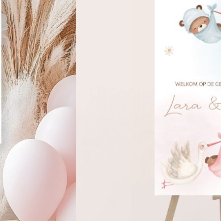
Naam/namen
Formaat
Snelste levertijd: 1-2 werkdagen
Toevoegen aa
Gratis digitale proefdruk
Luxe
Keuze uit diverse afmetingen
Stev