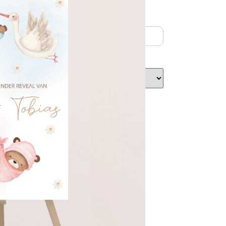
n winkelwagen
 kwaliteit
ig & discreet verpakt