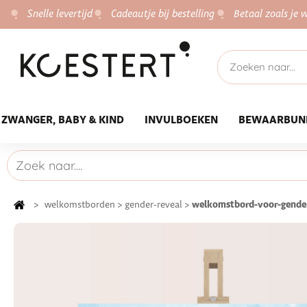
Snelle levertijd
Cadeautje bij bestelling
Betaal zoals je w
ZWANGER, BABY & KIND
INVULBOEKEN
BEWAARBUN
welkomstbord-voor-gender
>
welkomstborden
>
gender-reveal
>