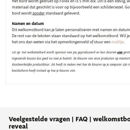
Het bord wordt gedrukt op Forex en is 5 mm dik. Dit is een stevig, 
materiaal dat geschikt is voor op bijvoorbeeld een schildersezel. G
bord wordt
zonder
standaard geleverd.
Namen en datum
Dit welkomstbord kan je laten personaliseren met namen en datum
De rest van de teksten staan standaard op het welkomstbord. Wil je
het ons dan weten via het opmerkingenveld of stuur een
mailtje
.
niet
Let op: Het welkomstbord wordt speciaal voor jou geproduceerd en kan daarom
geret
ingevoerde keuzes dus goed na voor je bestelt. De kleuren van onze producten op Koester
daadwerkelijke productkleur. Dit heeft te maken met hoe de kleuren op je computer zijn i
beeldscherm heeft invloed op hoe je kleuren ziet.
Veelgestelde vragen | FAQ | welkomstb
reveal