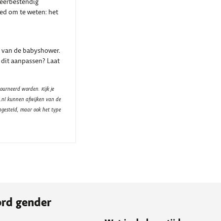
weerbestendig
oed om te weten: het
 van de babyshower.
 dit aanpassen? Laat
ourneerd worden. Kijk je
t.nl kunnen afwijken van de
ngesteld, maar ook het type
ord gender