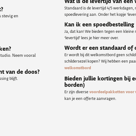
Wat is de levertijd van ee
Standaard is de levertijd 4/5 werkdagen,
t?
spoedlevering aan. Onder het kopje ‘levert
 stevig en
Kan ik een spoedbestelling
Ja, dat kan! We bieden tegen een kleine 
‘levertijd’ lees je hier meer over.
Wordt er een standaard of
kken?
Er wordt bij dit welkomstbord geen schil
 studio. Neem vooral
schildersezel kopen? Wij hebben een paar 
welkomstbord
nt van de doos?
Bieden jullie kortingen bij 
ing blijft.
borden)
Er zijn diverse
voordeelpakketten voor
kan je een offerte aanvragen.