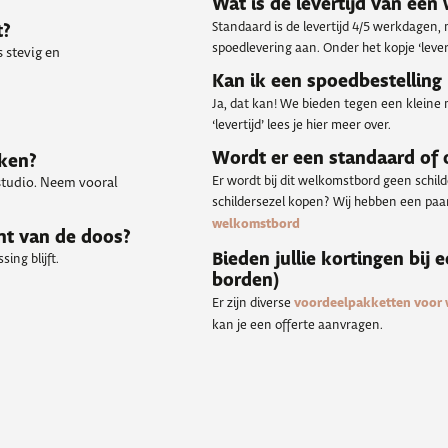
Wat is de levertijd van ee
Standaard is de levertijd 4/5 werkdagen,
t?
spoedlevering aan. Onder het kopje ‘levert
 stevig en
Kan ik een spoedbestelling
Ja, dat kan! We bieden tegen een kleine 
‘levertijd’ lees je hier meer over.
Wordt er een standaard of
kken?
Er wordt bij dit welkomstbord geen schil
 studio. Neem vooral
schildersezel kopen? Wij hebben een paar 
welkomstbord
nt van de doos?
Bieden jullie kortingen bij 
ing blijft.
borden)
Er zijn diverse
voordeelpakketten voor
kan je een offerte aanvragen.