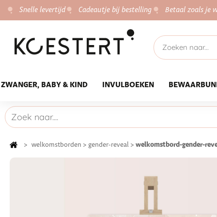
Snelle levertijd
Cadeautje bij bestelling
Betaal zoals je w
ZWANGER, BABY & KIND
INVULBOEKEN
BEWAARBUN
welkomstbord-gender-reve
>
welkomstborden
>
gender-reveal
>