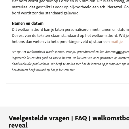
Het bord wordt gedrukt op Forex en is 5 mm dik. Dit is een stevig, 
materiaal dat geschikt is voor op bijvoorbeeld een schildersezel. G
bord wordt
zonder
standaard geleverd.
Namen en datum
Dit welkomstbord kan je laten personaliseren met namen en datum 
De rest van de teksten staan standaard op het welkomstbord. Wil je
het ons dan weten via het opmerkingenveld of stuur een
mailtje
.
niet
Let op: Het welkomstbord wordt speciaal voor jou geproduceerd en kan daarom
geret
ingevoerde keuzes dus goed na voor je bestelt. De kleuren van onze producten op Koester
daadwerkelijke productkleur. Dit heeft te maken met hoe de kleuren op je computer zijn i
beeldscherm heeft invloed op hoe je kleuren ziet.
Veelgestelde vragen | FAQ | welkomstb
reveal