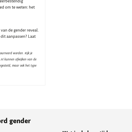
weerbestendig
oed om te weten: het
van de gender reveal.
 dit aanpassen? Laat
ourneerd worden. Kijk je
t.nl kunnen afwijken van de
ngesteld, maar ook het type
ord gender