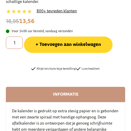
schattige kalender.
★★★★★
800+ tevreden klanten
13,56
16,95
Voor 14:00 uur besteld, vandaag verzonden
Toevoegen aan winkelwagen
Altijd iets leuks bij je bestelling!
Luxe kwaliteit
INFORMATIE
De kalender is gedrukt op extra stevig papier en is gebonden
met een zwarte spiraal met handige ophangoog. Deze
aftelkalender is zo ontworpen dat je genoeg schrijfruimte
hebt om meerdere verjaardagen of andere belangrijke