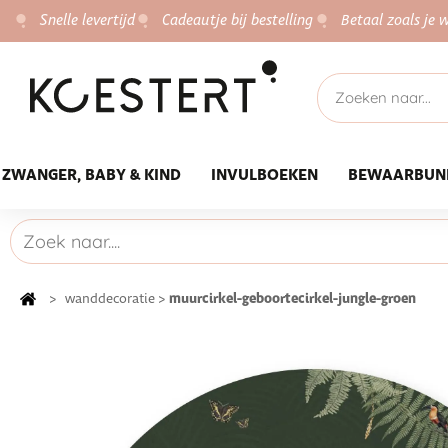
Snelle levertijd
Cadeautje bij bestelling
Betaal zoals je w
ZWANGER, BABY & KIND
INVULBOEKEN
BEWAARBUN
muurcirkel-geboortecirkel-jungle-groen
>
wanddecoratie
>