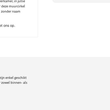
rkamer, in jullie
r deze muurcirkel
m zonder naam
t ons op.
ijn enkel geschikt
 zowel binnen- als