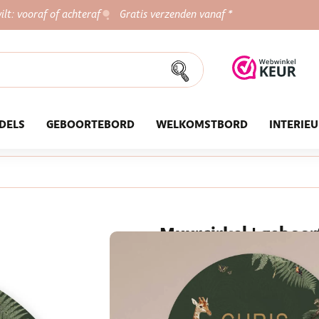
ilt: vooraf of achteraf
Gratis verzenden vanaf *
DELS
GEBOORTEBORD
WELKOMSTBORD
INTERIE
Muurcirkel | geboort
Met een muurcirkel geef je de 
sfeer. Een muurcirkel is ook e
naam van de baby ook de gebo
laten printen.