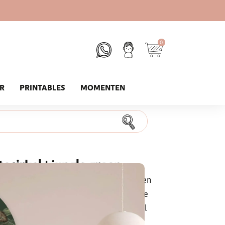
0
UR
PRINTABLES
MOMENTEN
ecirkel | jungle groen
baby- of kinderkamer gelijk extra kleur en
en perfect kraamcadeau! Je kunt naast de
ortedatum en tijd op de geboortecirkel