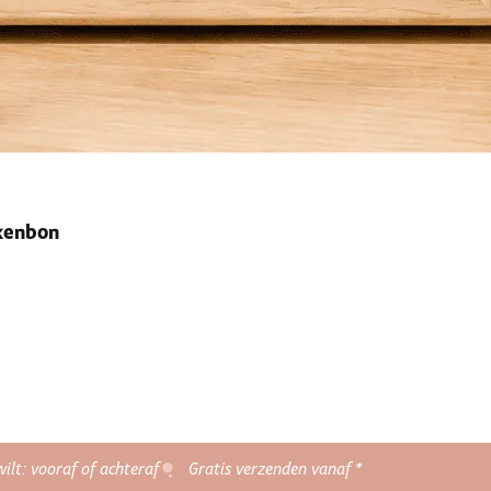
ekenbon
wilt: vooraf of achteraf
Gratis verzenden vanaf *