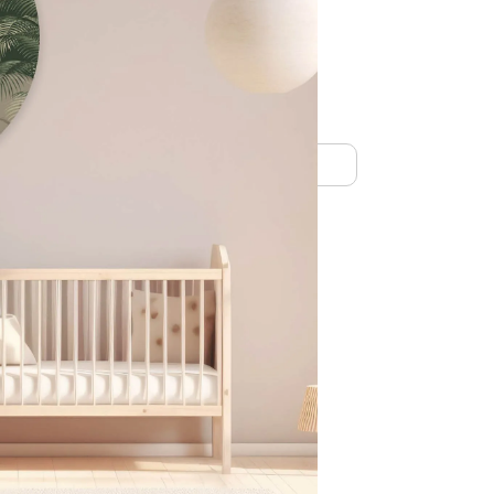
ten
50 cm (materiaal Dibond)
n winkelwagen