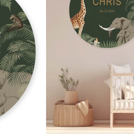
★★★★★
800+ tevreden klan
24,95
Naam/namen:
Formaat:
25 cm (materiaal Forex)
90 cm (materiaal Dibond)
Levertijd: 4 a 6 werkdagen
Toevoegen aa