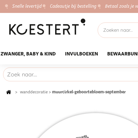
Snelle levertijd
Cadeautje bij bestelling
Betaal zoals je w
ZWANGER, BABY & KIND
INVULBOEKEN
BEWAARBUN
muurcirkel-geboortebloem-september
>
wanddecoratie
>