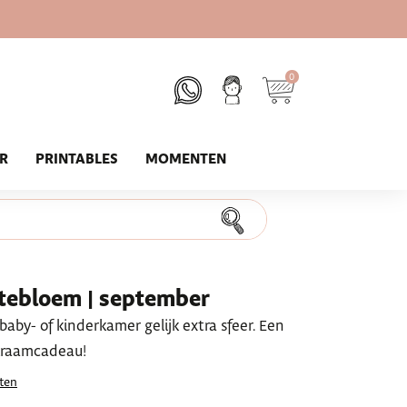
0
UR
PRINTABLES
MOMENTEN
rtebloem | september
baby- of kinderkamer gelijk extra sfeer. Een
 kraamcadeau!
ten