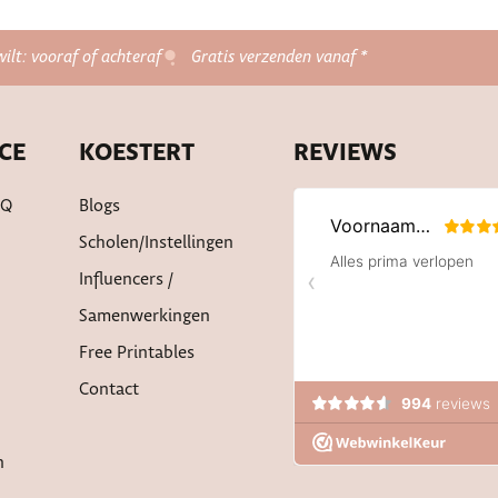
wilt: vooraf of achteraf
Gratis verzenden vanaf *
CE
KOESTERT
REVIEWS
AQ
Blogs
Scholen/instellingen
Influencers /
Samenwerkingen
Free Printables
Contact
n