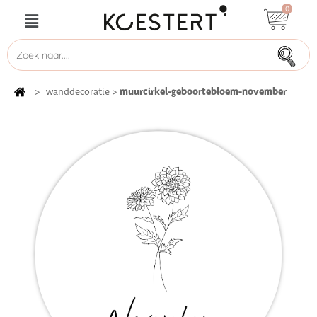
0
muurcirkel-geboortebloem-november
>
wanddecoratie
>