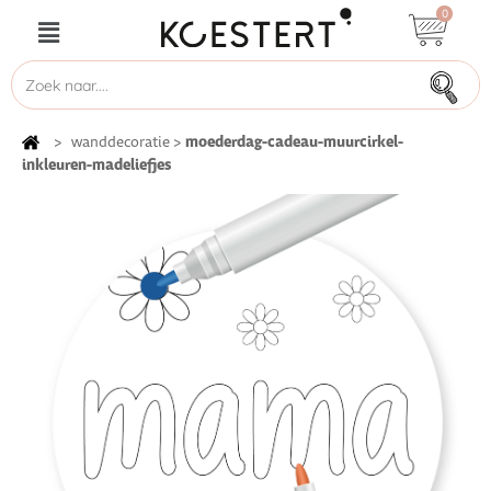
0
moederdag-cadeau-muurcirkel-
>
wanddecoratie
>
inkleuren-madeliefjes