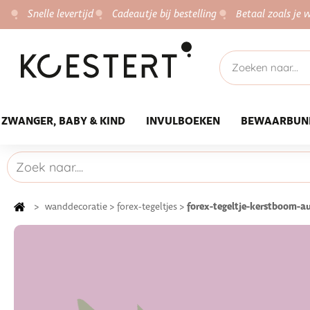
Snelle levertijd
Cadeautje bij bestelling
Betaal zoals je w
ZWANGER, BABY & KIND
INVULBOEKEN
BEWAARBUN
forex-tegeltje-kerstboom-a
>
wanddecoratie
>
forex-tegeltjes
>