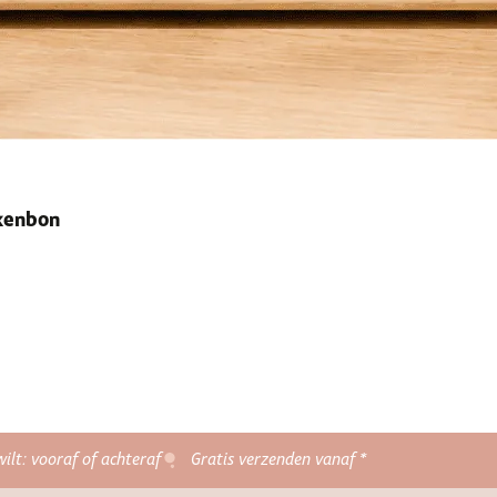
ekenbon
wilt: vooraf of achteraf
Gratis verzenden vanaf *