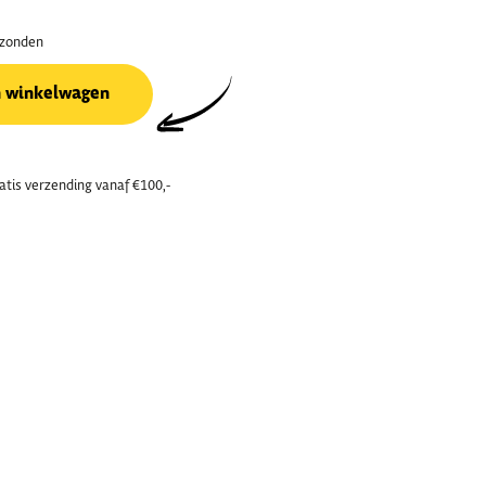
rzonden
n winkelwagen
atis verzending vanaf €100,-