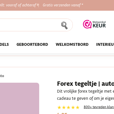
ilt: vooraf of achteraf
Gratis verzenden vanaf *
DELS
GEBOORTEBORD
WELKOMSTBORD
INTERIE
uto
Forex tegeltje | au
Dit vrolijke forex tegeltje me
cadeau te geven of om je eigen
★★★★★
800+ tevreden klan