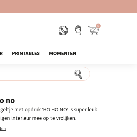
0
UR
PRINTABLES
MOMENTEN
ho no
tegeltje met opdruk ‘HO HO NO’ is super leuk
gen interieur mee op te vrolijken.
ten