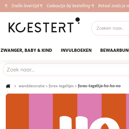
Snelle levertijd
Cadeautje bij bestelling
Betaal zoals je w
ZWANGER, BABY & KIND
INVULBOEKEN
BEWAARBUN
forex-tegeltje-ho-ho-no
>
wanddecoratie
>
forex-tegeltjes
>