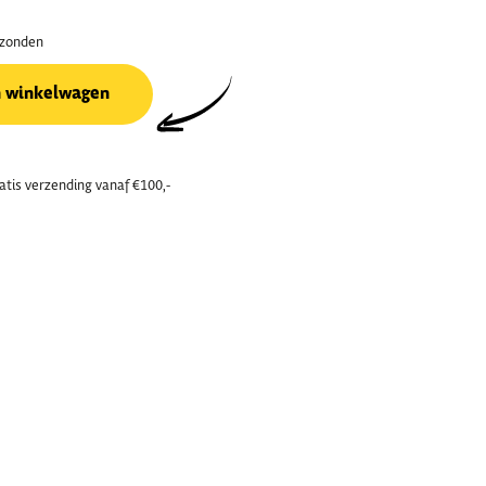
rzonden
n winkelwagen
atis verzending vanaf €100,-