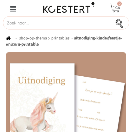
0
uitnodiging-kinderfeestje-
>
shop-op-thema
>
printables
>
unicorn-printable