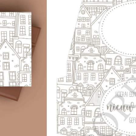
wikkel kunt printen. De wikkel i
★★★★★
800+ tevreden klan
1,95
Binnen 5 minuten in je mailbox
Toevoegen aan winkel
Printen & klaar ben je!
Herbruikba