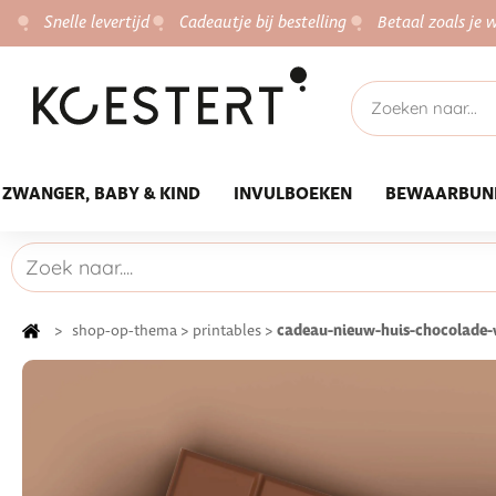
Snelle levertijd
Cadeautje bij bestelling
Betaal zoals je w
ZWANGER, BABY & KIND
INVULBOEKEN
BEWAARBUN
cadeau-nieuw-huis-chocolade-
>
shop-op-thema
>
printables
>