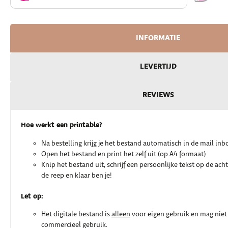
INFORMATIE
LEVERTIJD
REVIEWS
Hoe werkt een printable?
Na bestelling krijg je het bestand automatisch in de mail inb
Open het bestand en print het zelf uit (op A4 formaat)
Knip het bestand uit, schrijf een persoonlijke tekst op de ach
de reep en klaar ben je!
Let op:
Het digitale bestand is
alleen
voor eigen gebruik en mag niet
commercieel gebruik.