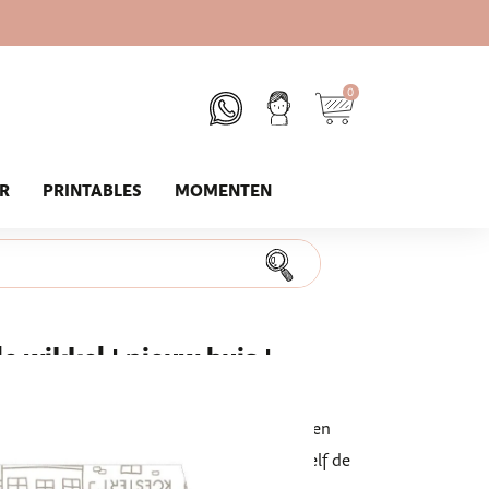
0
UR
PRINTABLES
MOMENTEN
e wikkel | nieuw huis |
 een super leuk cadeau voor bijvoorbeeld een
ng je een digitaal bestand waarmee je zelf de