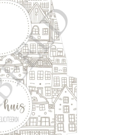
s gemaakt voor een grote reep chocolade.
ten
wagen
ar