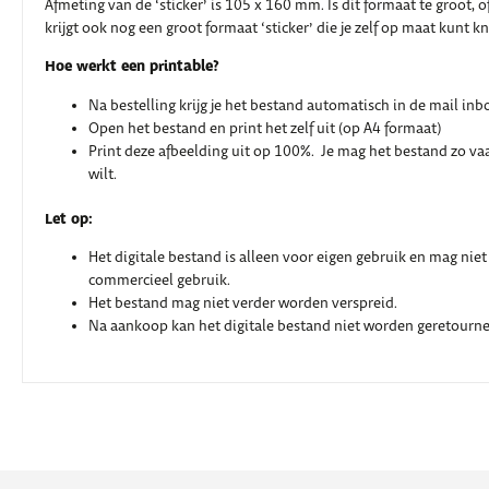
Afmeting van de ‘sticker’ is 105 x 160 mm. Is dit formaat te groot, of 
krijgt ook nog een groot formaat ‘sticker’ die je zelf op maat kunt k
Hoe werkt een printable?
Na bestelling krijg je het bestand automatisch in de mail inb
Open het bestand en print het zelf uit (op A4 formaat)
Print deze afbeelding uit op 100%. Je mag het bestand zo vaak
wilt.
Let op:
Het digitale bestand is alleen voor eigen gebruik en mag nie
commercieel gebruik.
Het bestand mag niet verder worden verspreid.
Na aankoop kan het digitale bestand niet worden geretourne