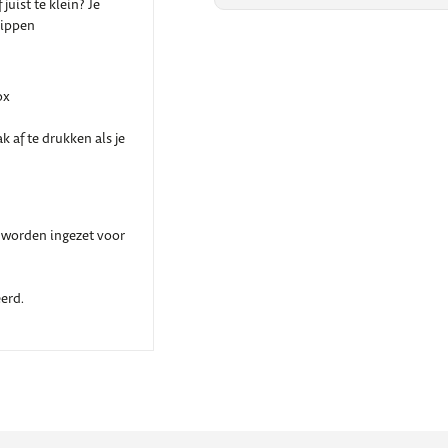
juist te klein? Je
nippen
ox
 af te drukken als je
t worden ingezet voor
erd.