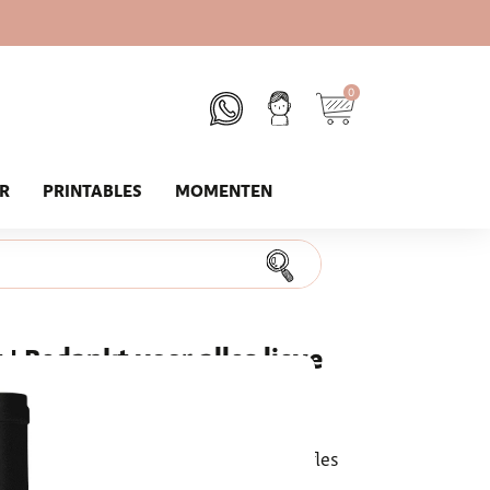
0
UR
PRINTABLES
MOMENTEN
 | Bedankt voor alles lieve
r je collega? Dan is deze printable
t wijnetiket plak je bijvoorbeeld op een fles