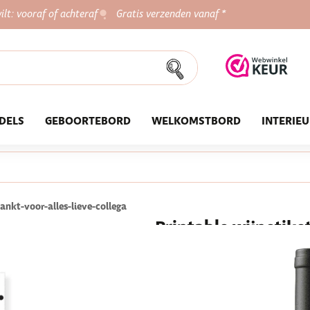
ilt: vooraf of achteraf
Gratis verzenden vanaf *
DELS
GEBOORTEBORD
WELKOMSTBORD
INTERIE
ankt-voor-alles-lieve-collega
Printable wijnetiket
collega!
Zoek je een leuk cadeautje voo
wijnetiket perfect voor jou! Di