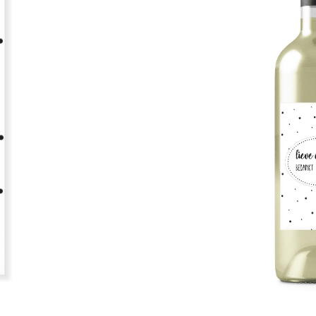
wijn om je lieve collega te be
★★★★★
800+ tevreden klan
1,95
morgen in huis
Toevoegen aa