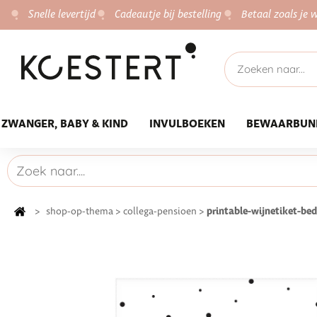
Snelle levertijd
Cadeautje bij bestelling
Betaal zoals je w
ZWANGER, BABY & KIND
INVULBOEKEN
BEWAARBUN
printable-wijnetiket-bed
>
shop-op-thema
>
collega-pensioen
>