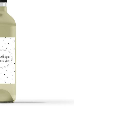
danken.
ten
n winkelwagen