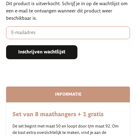
Dit product is uitverkocht. Schrijf je in op de wachtlijst om
een e-mail te ontvangen wanneer dit product weer
beschikbaar is.
Enter
your
email
address
to
Inschrijven wachtlijst
join
the
waitlist
for
this
product
INFORMATIE
Set van 8 maathangers + 1 gratis
De set begint met maat 50 en loopt door t/m maat 92. Om
de kast extra overzichtelijk te maken, vind je aan de