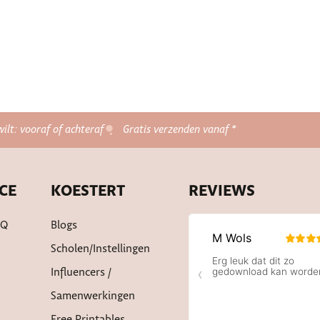
wilt: vooraf of achteraf
Gratis verzenden vanaf *
CE
KOESTERT
REVIEWS
AQ
Blogs
Scholen/instellingen
Influencers /
Samenwerkingen
Free Printables