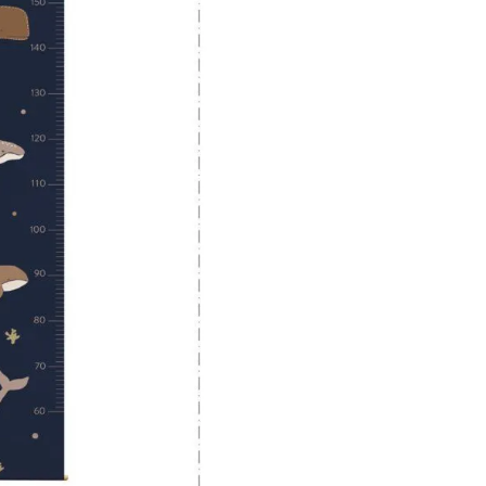
lezier van.
ten