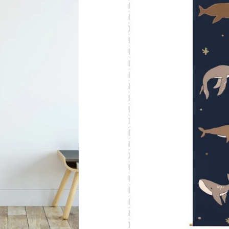
tot 150 cm, zo heb je er lang p
★★★★★
800+ tevreden klan
23,95
28,95