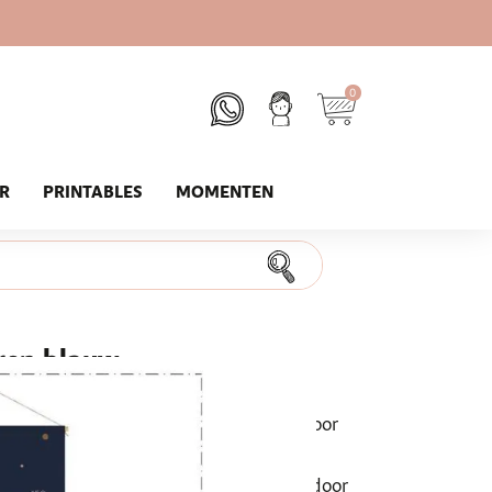
0
UR
PRINTABLES
MOMENTEN
eren blauw
iet, omdat de zeedieren van de
atten! Echt een prachtige eycatcher voor
de groei van je kindje op een stijlvolle
De groeimeter start op 60 cm en loopt door