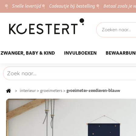
Snelle levertijd
Cadeautje bij bestelling
Betaal zoals je w
ZWANGER, BABY & KIND
INVULBOEKEN
BEWAARBUN
groeimeter-zeedieren-blauw
>
interieur
>
groeimeters
>