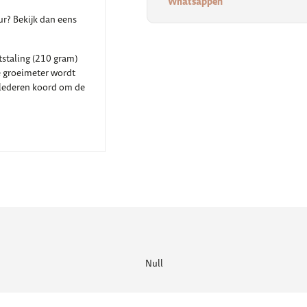
Whatsappen
ur? Bekijk dan eens
tstaling (210 gram)
e groeimeter wordt
 lederen koord om de
Null