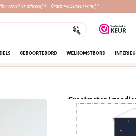
ilt: vooraf of achteraf
Gratis verzenden vanaf *
DELS
GEBOORTEBORD
WELKOMSTBORD
INTERIE
Groeimeter | zeedi
Deze groeimeter is onze favor
donkerblauw achtergrond af sp
op de baby- of kinderkamer, om 
manier bij te kunnen houden. 