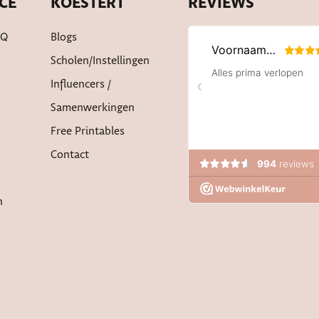
CE
KOESTERT
REVIEWS
AQ
Blogs
Scholen/instellingen
Influencers /
Samenwerkingen
Free Printables
Contact
n
ww.koestert.nl bij
WebwinkelKeur Reviews
is 9.4/10 gebas