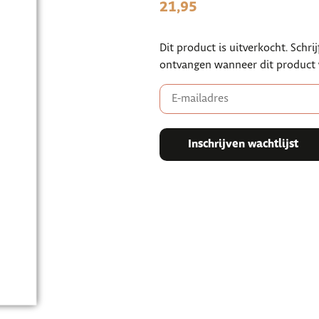
21,95
Dit product is uitverkocht. Schrij
ontvangen wanneer dit product 
Enter
your
email
address
to
Inschrijven wachtlijst
join
the
waitlist
for
this
product