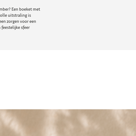
cember? Een boeket met
lle uitstraling is
leen zorgen voor een
feestelijke sfeer