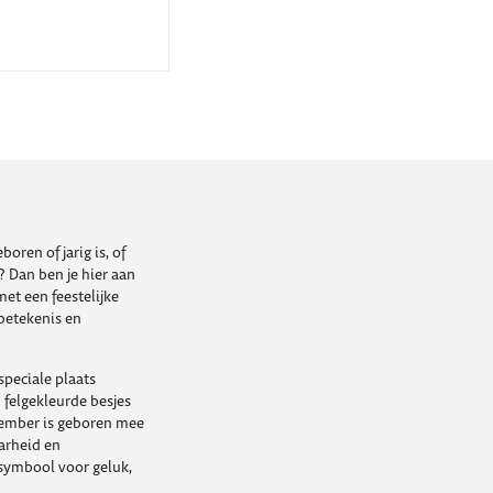
ren of jarig is, of
 Dan ben je hier aan
et een feestelijke
betekenis en
speciale plaats
 felgekleurde besjes
ecember is geboren mee
arheid en
symbool voor geluk,