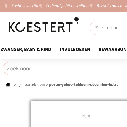
Snelle levertijd
Cadeautje bij bestelling
Betaal zoals je w
ZWANGER, BABY & KIND
INVULBOEKEN
BEWAARBUN
poster-geboortebloem-december-hulst
>
geboortebloem
>