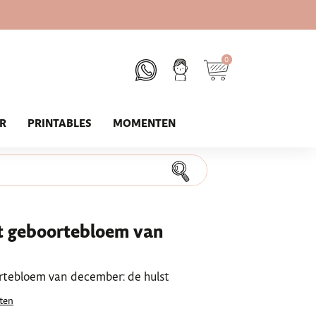
0
UR
PRINTABLES
MOMENTEN
t geboortebloem van
tebloem van december: de hulst
ten