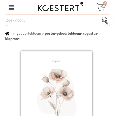
0
poster-geboortebloem-augustus-
>
geboortebloem
>
klaproos