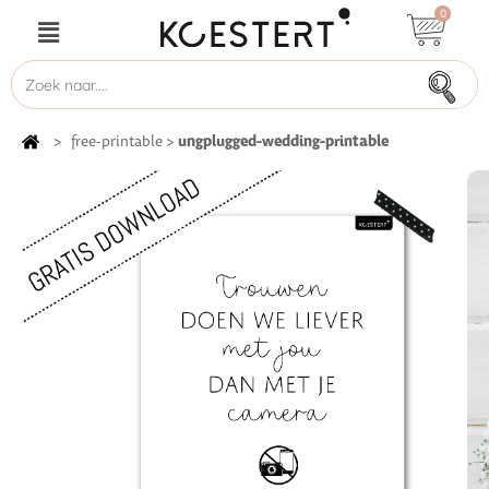
0
ungplugged-wedding-printable
>
free-printable
>