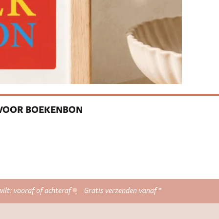
E VOOR BOEKENBON
wilt: vooraf of achteraf
Gratis verzenden vanaf *