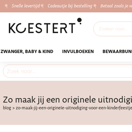
Snelle levertijd
Cadeautje bij bestelling
Betaal zoals je w
ZWANGER, BABY & KIND
INVULBOEKEN
BEWAARBUN
Zo maak jij een originele uitnodig
blog
>
zo-maak-jij-een-originele-uitnodiging-voor-een-kinderfeestj