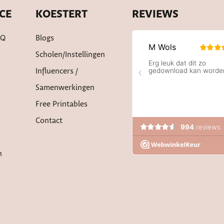
CE
KOESTERT
REVIEWS
AQ
Blogs
Scholen/instellingen
Influencers /
Samenwerkingen
Free Printables
Contact
n
ww.koestert.nl bij
WebwinkelKeur Reviews
is 9.4/10 gebas