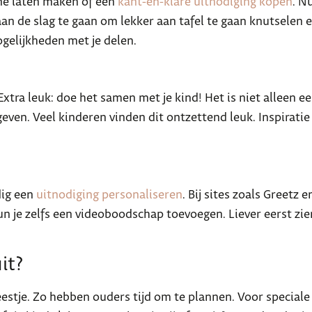
ine laten maken of een
kant-en-klare uitnodiging kopen
. N
n de slag te gaan om lekker aan tafel te gaan knutselen e
ogelijkheden met je delen.
Extra leuk: doe het samen met je kind! Het is niet alleen e
ven. Veel kinderen vinden dit ontzettend leuk. Inspiratie n
dig een
uitnodiging personaliseren
. Bij sites zoals Greetz 
un je zelfs een videoboodschap toevoegen. Liever eerst zie
it?
stje. Zo hebben ouders tijd om te plannen. Voor speciale 