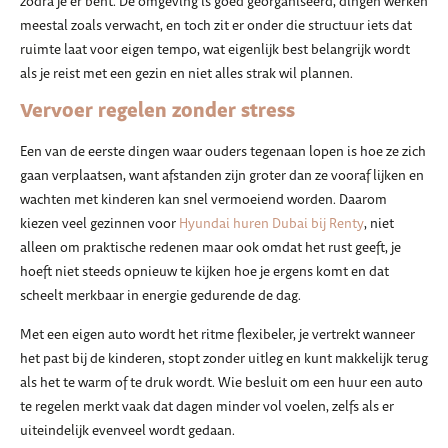
zodra je er bent. De omgeving is goed georganiseerd, dingen werken
meestal zoals verwacht, en toch zit er onder die structuur iets dat
ruimte laat voor eigen tempo, wat eigenlijk best belangrijk wordt
als je reist met een gezin en niet alles strak wil plannen.
Vervoer regelen zonder stress
Een van de eerste dingen waar ouders tegenaan lopen is hoe ze zich
gaan verplaatsen, want afstanden zijn groter dan ze vooraf lijken en
wachten met kinderen kan snel vermoeiend worden. Daarom
kiezen veel gezinnen voor
Hyundai huren Dubai bij Renty
, niet
alleen om praktische redenen maar ook omdat het rust geeft, je
hoeft niet steeds opnieuw te kijken hoe je ergens komt en dat
scheelt merkbaar in energie gedurende de dag.
Met een eigen auto wordt het ritme flexibeler, je vertrekt wanneer
het past bij de kinderen, stopt zonder uitleg en kunt makkelijk terug
als het te warm of te druk wordt. Wie besluit om een huur een auto
te regelen merkt vaak dat dagen minder vol voelen, zelfs als er
uiteindelijk evenveel wordt gedaan.