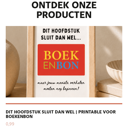
ONTDEK ONZE
PRODUCTEN
DIT HOOFDSTUK SLUIT DAN WEL | PRINTABLE VOOR
PE
BOEKENBON
| 
0,99
0,