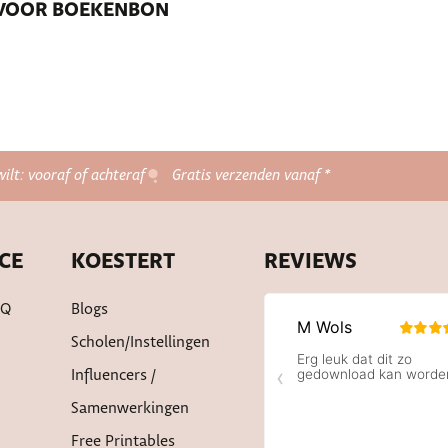
E VOOR BOEKENBON
wilt: vooraf of achteraf
Gratis verzenden vanaf *
CE
KOESTERT
REVIEWS
AQ
Blogs
Scholen/instellingen
Influencers /
Samenwerkingen
Free Printables