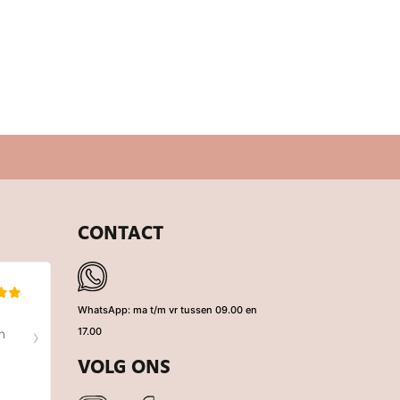
PENSIOEN PO
0,99
CONTACT
WhatsApp: ma t/m vr tussen 09.00 en
17.00
VOLG ONS