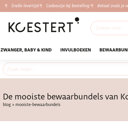
Snelle levertijd
Cadeautje bij bestelling
Betaal zoals je w
ZWANGER, BABY & KIND
INVULBOEKEN
BEWAARBUN
De mooiste bewaarbundels van Ko
blog
>
mooiste-bewaarbundels