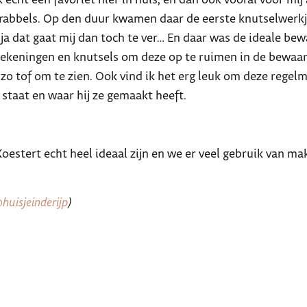
 echt een favoriet hier in huis, en dan ook vooral voor m
bbels. Op den duur kwamen daar de eerste knutselwerkjes
n ja dat gaat mij dan toch te ver… En daar was de ideale 
se tekeningen en knutsels om deze op te ruimen in de bewaa
 zo tof om te zien. Ook vind ik het erg leuk om deze regelm
p staat en waar hij ze gemaakt heeft.
estert echt heel ideaal zijn en we er veel gebruik van ma
huisjeinderijp
)