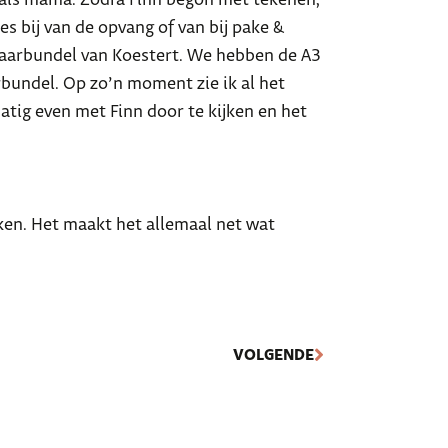
ij als mama. Zodra Finn begon met tekenen,
 bij van de opvang of van bij pake &
bewaarbundel van Koestert. We hebben de A3
rbundel. Op zo’n moment zie ik al het
atig even met Finn door te kijken en het
ken. Het maakt het allemaal net wat
VOLGENDE