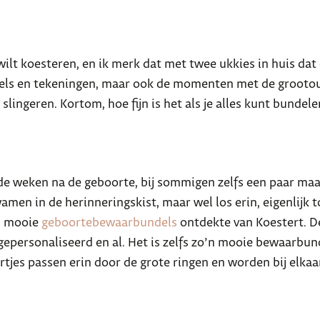
 wilt koesteren, en ik merk dat met twee ukkies in huis da
tsels en tekeningen, maar ook de momenten met de grootou
ingeren. Kortom, hoe fijn is het als je alles kunt bundele
s de weken na de geboorte, bij sommigen zelfs een paar m
en in de herinneringskist, maar wel los erin, eigenlijk tot
nd mooie
geboortebewaarbundels
ontdekte van Koestert. De
 gepersonaliseerd en al. Het is zelfs zo’n mooie bewaarbun
artjes passen erin door de grote ringen en worden bij elka