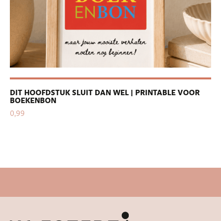
DIT HOOFDSTUK SLUIT DAN WEL | PRINTABLE VOOR
PE
BOEKENBON
| 
0,99
0,