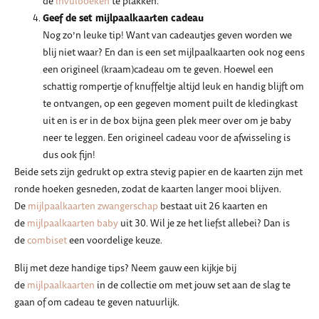
de
invulboeken
te plakken.
Geef de set mijlpaalkaarten cadeau
Nog zo’n leuke tip! Want van cadeautjes geven worden we
blij niet waar? En dan is een set mijlpaalkaarten ook nog eens
een origineel (kraam)cadeau om te geven. Hoewel een
schattig rompertje of knuffeltje altijd leuk en handig blijft om
te ontvangen, op een gegeven moment puilt de kledingkast
uit en is er in de box bijna geen plek meer over om je baby
neer te leggen. Een origineel cadeau voor de afwisseling is
dus ook fijn!
Beide sets zijn gedrukt op extra stevig papier en de kaarten zijn met
ronde hoeken gesneden, zodat de kaarten langer mooi blijven.
De
mijlpaalkaarten zwangerschap
bestaat uit 26 kaarten en
de
mijlpaalkaarten baby
uit 30. Wil je ze het liefst allebei? Dan is
de
combiset
een voordelige keuze.
Blij met deze handige tips? Neem gauw een kijkje bij
de
mijlpaalkaarten
in de collectie om met jouw set aan de slag te
gaan of om cadeau te geven natuurlijk.