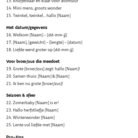
13. Knuffelbaar en klaar voor avontuur
14. Mini mens, groots wonder
15. Twinkel, twinkel… hallo [Naam]
Met datum/gegevens
16. Welkom [Naam] – [dd-mm-jj]
17. [Naam], [gewicht] – [lengte] – [datum]
18. Liefde werd groter op [dd-mm-jj]
Voor broer/zus die meedoet
19. Grote [broer/zus] zegt: hallo [Naam]!
20. Samen thuis: [Naam] & [Naam]
21. Ik ben nu grote [broer/zus]!
Seizoen & sfeer
22. Zomerbaby [Naam] is er!
23. Hallo herfstliefje [Naam]
24. Winterwonder [Naam]
25. Lente vol liefde met [Naam]
Pro-tips