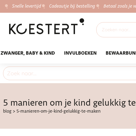
Snelle levertijd
Cadeautje bij bestelling
Betaal zoals je w
ZWANGER, BABY & KIND
INVULBOEKEN
BEWAARBUN
5 manieren om je kind gelukkig t
blog
>
5-manieren-om-je-kind-gelukkig-te-maken