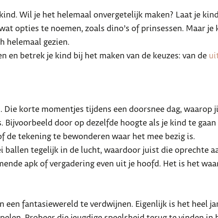
kind. Wil je het helemaal onvergetelijk maken? Laat je kind
 wat opties te noemen, zoals dino’s of prinsessen. Maar je k
ch helemaal gezien.
n en betrek je kind bij het maken van de keuzes: van de
ui
n. Die korte momentjes tijdens een doorsnee dag, waarop jij
s. Bijvoorbeeld door op dezelfde hoogte als je kind te gaan 
of de tekening te bewonderen waar het mee bezig is.
i ballen tegelijk in de lucht, waardoor juist die oprechte 
mende apk of vergadering even uit je hoofd. Het is het waa
 een fantasiewereld te verdwijnen. Eigenlijk is het heel j
 spelen. Probeer die jeugdige speelsheid terug te vinden in