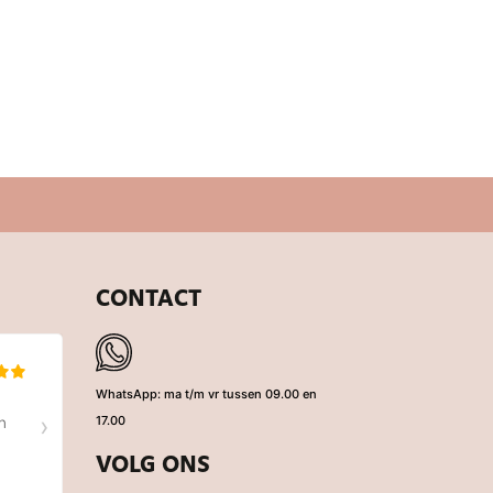
PENSIOEN PO
0,99
CONTACT
WhatsApp: ma t/m vr tussen 09.00 en
17.00
VOLG ONS