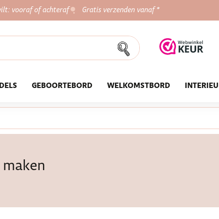
ilt: vooraf of achteraf
Gratis verzenden vanaf *
DELS
GEBOORTEBORD
WELKOMSTBORD
INTERIE
e maken