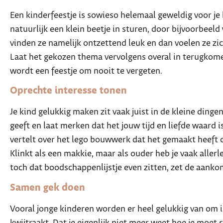
Een kinderfeestje is sowieso helemaal geweldig voor je 
natuurlijk een klein beetje in sturen, door bijvoorbeeld
vinden ze namelijk ontzettend leuk en dan voelen ze zi
Laat het gekozen thema vervolgens overal in terugkome
wordt een feestje om nooit te vergeten.
Oprechte interesse tonen
Je kind gelukkig maken zit vaak juist in de kleine dinge
geeft en laat merken dat het jouw tijd en liefde waard i
vertelt over het lego bouwwerk dat het gemaakt heeft 
Klinkt als een makkie, maar als ouder heb je vaak allerle
toch dat boodschappenlijstje even zitten, zet de aanko
Samen gek doen
Vooral jonge kinderen worden er heel gelukkig van om in
kwijtraakt. Dat je eigenlijk niet meer weet hoe je moet