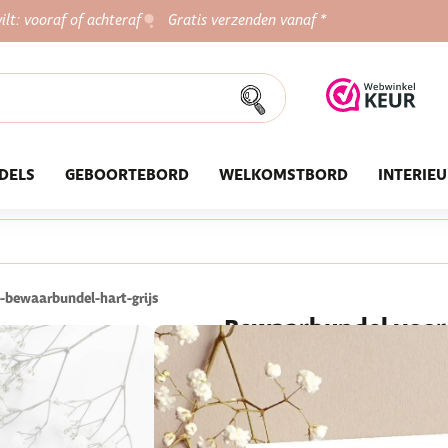
ilt: vooraf of achteraf
Gratis verzenden vanaf *
DELS
GEBOORTEBORD
WELKOMSTBORD
INTERIE
-bewaarbundel-hart-grijs
Bewaarbundel voor 
★★★★★
800+ tevreden klan
19,95