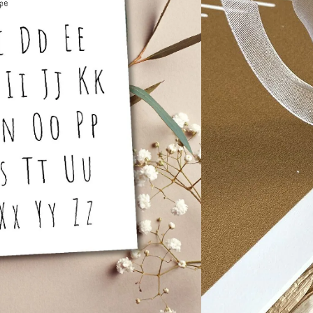
cm) | let op: zonder gaatje voor lint
n winkelwagen
atis verzending vanaf €100,-