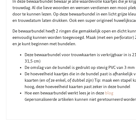
In deze bewaarbundel bewaar je alle waardevolle kaartjes die je krijg
trouwdag. Al die lieve woorden en wensen verdienen een mooi plek
door te kunnen lezen. Op deze bewaarbundel in een licht grijze kleu
en trouwdatum laten drukken. Ook een super origineel huwelijksc
De bewaarbundel heeft 2 ringen die gemakkelijk open en dicht kun
eenvoudig kunnen worden toegevoegd. Maak (met een perforator) 2 
en je kunt beginnen met bundelen.
Deze bewaarbundel voor trouwkaarten is verkrijgbaar in is 21
31,5 cm)
De omslag van de bundel is gedrukt op stevig PVC van 3 mm 
De hoeveelheid kaartjes die in de bundel past is afhankelijk 
kaarten (en of ze enkel, of dubbel zijn) Tip: maak een stapel 
hoog, deze hoeveelheid kaarten past zeker in deze bundel
Hoe een bewaarbundel werkt lees je in deze
blog
Gepersonaliseerde artikelen kunnen niet geretourneerd worden