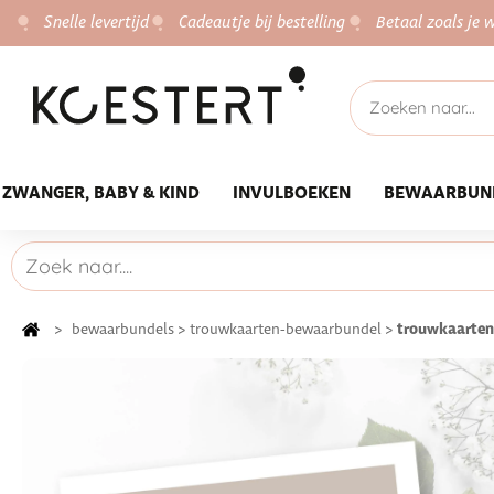
Snelle levertijd
Cadeautje bij bestelling
Betaal zoals je w
ZWANGER, BABY & KIND
INVULBOEKEN
BEWAARBUN
trouwkaarten
>
bewaarbundels
>
trouwkaarten-bewaarbundel
>