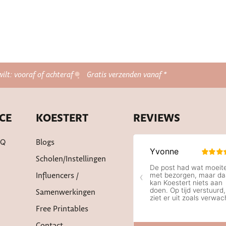
wilt: vooraf of achteraf
Gratis verzenden vanaf *
CE
KOESTERT
REVIEWS
AQ
Blogs
Scholen/instellingen
Influencers /
Samenwerkingen
Free Printables
Contact