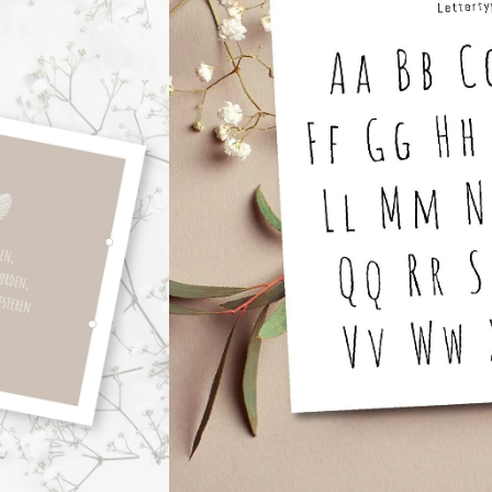
Namen:
Trouwdatum:
Formaat:
21x21 cm
A4+ (24 x 31,5 
Levertijd: 4 a 6 werkdagen
Toevoegen aa
Altijd iets leuks bij je bestelling!
Gr