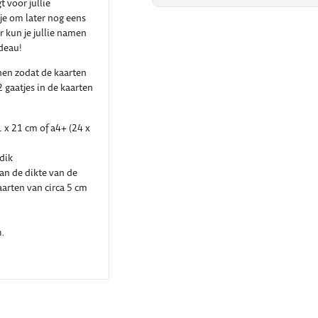
t voor jullie
je om later nog eens
r kun je jullie namen
adeau!
nen zodat de kaarten
gaatjes in de kaarten
 x 21 cm of a4+ (24 x
dik
van de dikte van de
kaarten van circa 5 cm
.