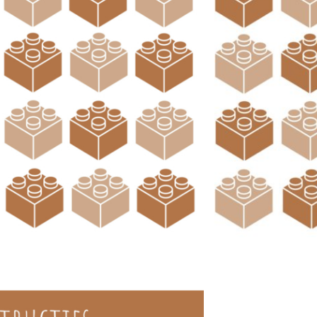
roter dan A4-formaat, zodat er ook
ten
n winkelwagen
atis verzending vanaf €100,-