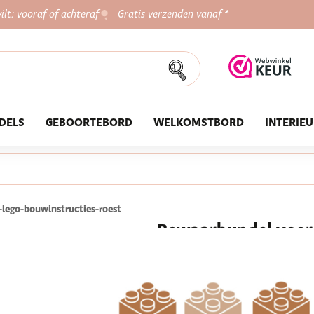
ilt: vooraf of achteraf
Gratis verzenden vanaf *
DELS
GEBOORTEBORD
WELKOMSTBORD
INTERIE
lego-bouwinstructies-roest
Bewaarbundel voor 
roest
Waar bewaar jij alle bouwinst
Duplo? Bundel ze in deze hand