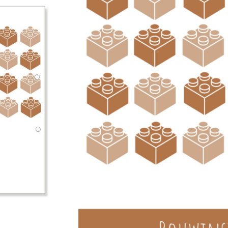
XL bewaarbundel is net iets g
insteekhoezen in passen.
★★★★★
800+ tevreden klan
21,95
Levertijd: 4 a 6 werkdagen
Toevoegen aa
Altijd iets leuks bij je bestelling!
Gr