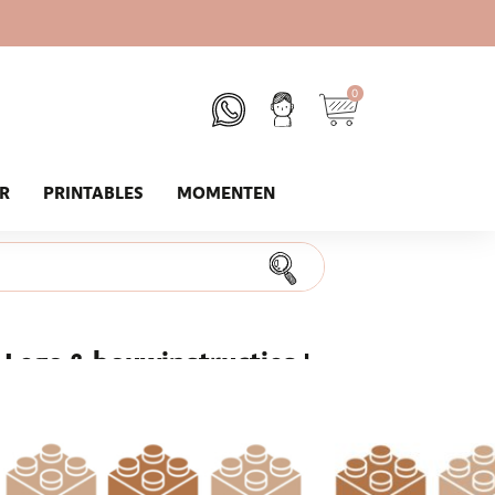
0
UR
PRINTABLES
MOMENTEN
Lego & bouwinstructies |
ructies van bouwspeelgoed zoals Lego en
ige (en extra stevige) bewaarbundel. Deze