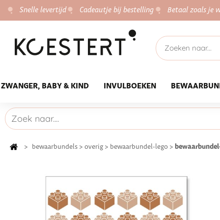
Snelle levertijd
Cadeautje bij bestelling
Betaal zoals je w
ZWANGER, BABY & KIND
INVULBOEKEN
BEWAARBUN
bewaarbundel-
>
bewaarbundels
>
overig
>
bewaarbundel-lego
>