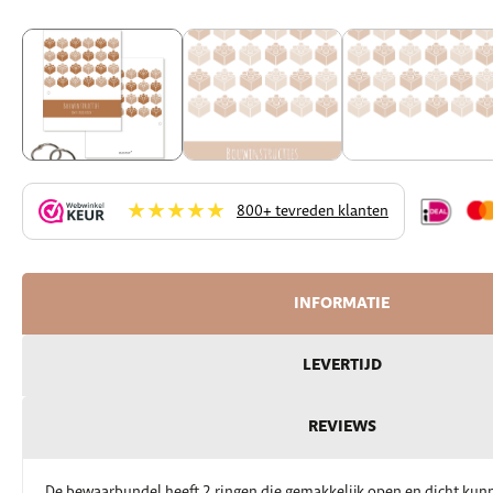
★★★★★
800+ tevreden klanten
INFORMATIE
LEVERTIJD
REVIEWS
De bewaarbundel heeft 2 ringen die gemakkelijk open en dicht kun